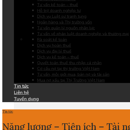
Tư vấn kế toán – thuế
Hỗ trợ doanh nghiệp tư
Dịch vụ Luật sư tranh tụng
Ngân hàng và Thị trường vốn
Tư vấn quản lý nguồn nhân lực
Tư vấn về pháp luật doanh nghiệp và thương mại
Rà soát kế toán
Dịch vụ hoàn thuế
Dịch vụ đại lý thuế
Dịch vụ kế toán – thuế
Quyết toán thuế thu nhập cá nhân
Cơ cấu nợ tại thị trường Việt Nam
Tư vấn, môi giới mua, bán nợ và tài sản
Mua nợ xấu tại Thị Trường Việt Nam
Tin tức
Liên hệ
Tuyển dụng
Tin tức
Năng lượng – Tiện ích – Tài 