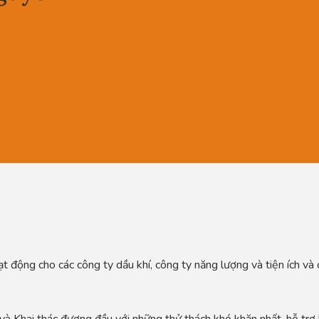
ạt động cho các công ty dầu khí, công ty năng lượng và tiện ích và
 và Khai thác đương đầu với những thử thách khó khăn nhất, hỗ tr