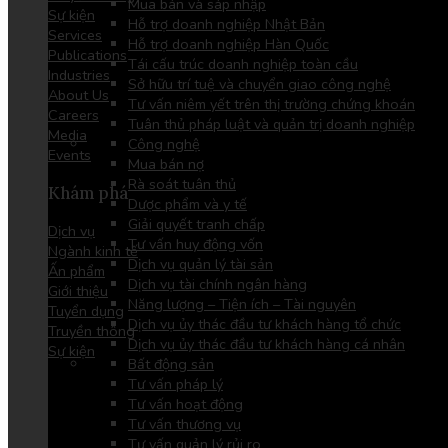
Mua bán và sáp nhập
Sự kiện
Hỗ trợ doanh nghiệp Nhật Bản
Services
Hỗ trợ doanh nghiệp Hàn Quốc
Publications
Tái cấu trúc doanh nghiệp toàn cầu
Industries
Sở hữu trí tuệ và chuyển giao công nghệ
About Us
Tư vấn niêm yết trên thị trường chứng khoán
Careers
Tuân thủ pháp luật và quản trị doanh nghiệp
Media
Công nghệ
Events
Mua bán nợ
Rà soát tuân thủ
Khám phá
Dược phẩm và y tế
Giải quyết tranh chấp
Dịch vụ
Tư vấn huy động vốn
Ngành kinh tế
Dịch vụ quản lý tài sản
Ấn phẩm
Dịch vụ tài chính ngân hàng
Giới thiệu
Năng lượng – Tiện ích – Tài nguyên
Tuyển dụng
Dịch vụ ủy thác đầu tư khách hàng tổ chức
Truyền thông
Dịch vụ ủy thác đầu tư khách hàng cá nhân
Sự kiện
Bất động sản
Tư vấn pháp lý
Tư vấn hoạt động
Tư vấn thương vụ
Tư vấn quản lý rủi ro